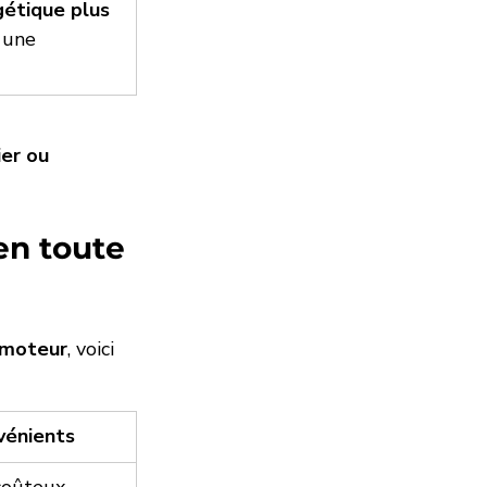
étique plus 
 une 
er ou 
en toute 
 moteur
, voici 
vénients