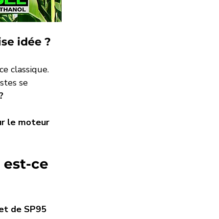
se idée ?
e classique. 
stes se 
?
ur le moteur 
 est-ce 
et de SP95 