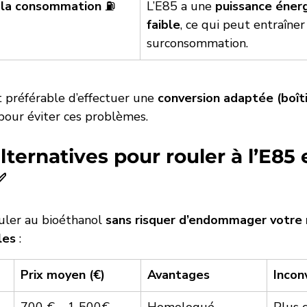
 la consommation
 ⛽
L’E85 a une 
puissance énerg
faible
, ce qui peut entraîner
surconsommation.
est préférable d’effectuer une 
conversion adaptée (boîti
pour éviter ces problèmes.
alternatives pour rouler à l’E85 
✅
uler au bioéthanol 
sans risquer d’endommager votre
les
 :
Prix moyen (€)
Avantages
Incon