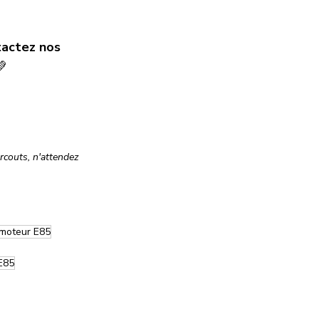
tactez nos 
💚
couts, n'attendez 
moteur E85
 E85