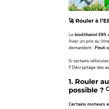
puretech
PPF
Traitem
🚀 Rouler à l’
Le 
bioéthanol E85
 
Avec un prix au litre
demandent : 
Peut-o
Si certains véhicules
?
 Décryptage des av
1. Rouler a
possible ? 
Certains moteurs e