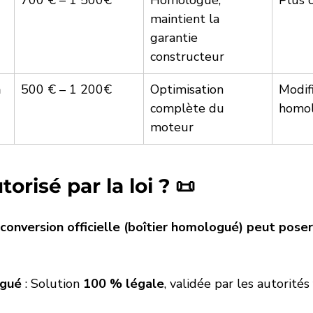
700 € – 1 500€ 
Homologué, 
Plus 
maintient la 
garantie 
constructeur
 
500 € – 1 200€ 
Optimisation 
Modif
complète du 
homo
moteur
torisé par la loi ? 📜
 conversion officielle (boîtier homologué) peut pose
ogué
 : Solution 
100 % légale
, validée par les autorités 