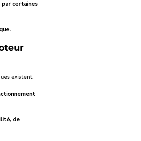
 par certaines 
que.
oteur 
ques existent.
nctionnement 
ité, de 