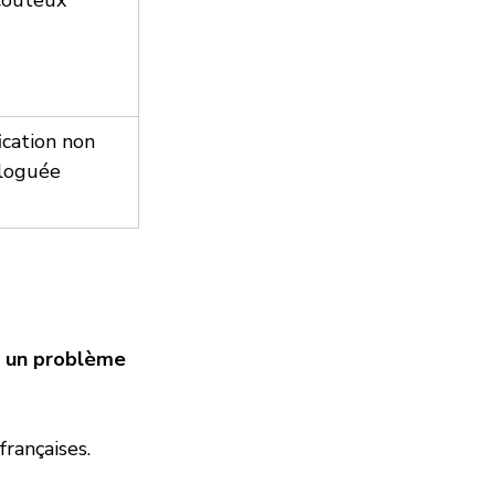
coûteux
ication non 
loguée
r un problème 
françaises.