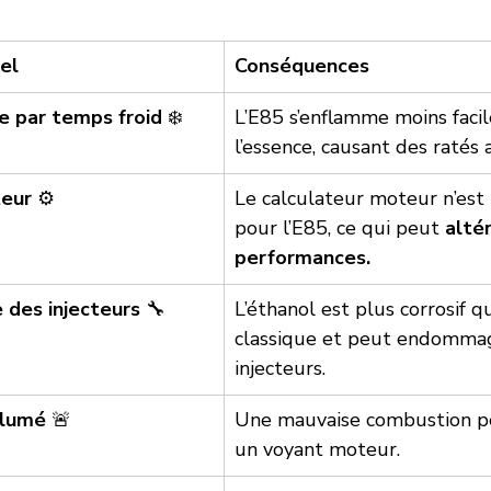
el
Conséquences
le par temps froid
 ❄️
L’E85 s’enflamme moins faci
l’essence, causant des ratés
eur
 ⚙️
Le calculateur moteur n’est 
pour l’E85, ce qui peut 
altér
performances.
 des injecteurs
 🔧
L’éthanol est plus corrosif q
classique et peut endommag
injecteurs.
llumé
 🚨
Une mauvaise combustion pe
un voyant moteur.