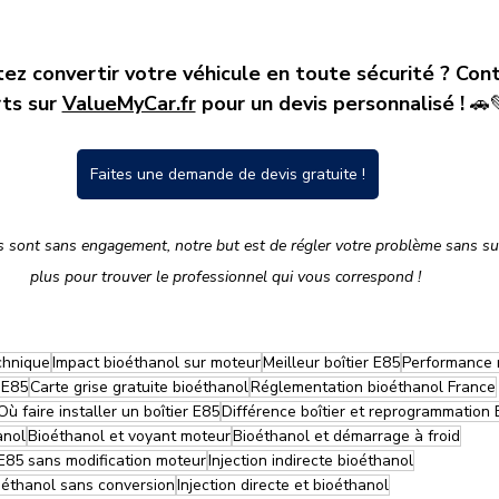
ez convertir votre véhicule en toute sécurité ? Con
ts sur 
ValueMyCar.fr
 pour un devis personnalisé !
 🚗
Faites une demande de devis gratuite !
sont sans engagement, notre but est de régler votre problème sans sur
plus pour trouver le professionnel qui vous correspond ! 
chnique
Impact bioéthanol sur moteur
Meilleur boîtier E85
Performance 
 E85
Carte grise gratuite bioéthanol
Réglementation bioéthanol France
Où faire installer un boîtier E85
Différence boîtier et reprogrammation
anol
Bioéthanol et voyant moteur
Bioéthanol et démarrage à froid
E85 sans modification moteur
Injection indirecte bioéthanol
oéthanol sans conversion
Injection directe et bioéthanol