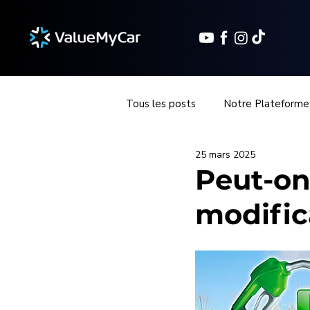
Tous les posts
Notre Plateforme
25 mars 2025
Injection & alimentation en carbu
Peut-on
modific
Moteur & performances
Bio
Initiations
Vallée de Chevr