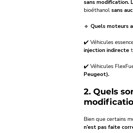
sans modification.
bioéthanol 
sans au
🔹 
Quels moteurs ac
✔️ Véhicules essence
injection indirecte
 
✔️ Véhicules FlexFue
Peugeot).
2. Quels son
modificatio
Bien que certains mo
n’est pas faite cor