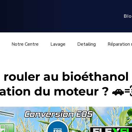
Blo
Notre Centre
Lavage
Detailing
Réparation
ra
Échappement & capteurs
Turbo & suralimentation
 rouler au bioéthanol
ation du moteur ? 🚗
ethanol
Mécanique avancée
Contrôle technique
M
euse
Débosselage et intempéries
Débosselage
A