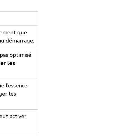
lement que 
 au démarrage.
pas optimisé 
er les 
ue l’essence 
er les 
ut activer 