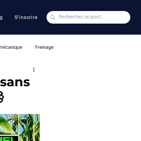
g
S'inscrire
 mécanique
Freinage
Transmission & embrayage
 sans

oteur Puretech
d Blue
AD Blue
FAP