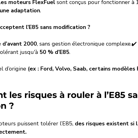
 Les moteurs FlexFuel
 sont conçus pour fonctionner à
cune adaptation
.
ceptent l’E85 sans modification ?
 
d’avant 2000
, sans gestion électronique complexe.✔️
tolérant jusqu'à 
50 % d’E85
.
l d’origine 
(ex : Ford, Volvo, Saab, certains modèles
t les risques à rouler à l’E85 s
n ? 
teurs puissent tolérer l’E85, 
des risques existent si 
rectement.