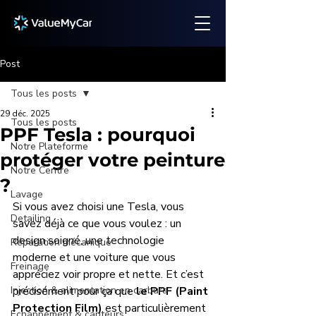
Post
Tous les posts
29 déc. 2025
Tous les posts
PPF Tesla : pourquoi
Notre Plateforme
protéger votre peinture
Notre Centre
?
Lavage
Si vous avez choisi une Tesla, vous 
Detailing
savez déjà ce que vous voulez : un 
design soigné, une technologie 
Réparation mécanique
moderne et une voiture que vous 
Freinage
appréciez voir propre et nette. Et c’est 
Injection & alimentation en carbura
précisément pour ça que 
le PPF (Paint 
Protection Film)
 est particulièrement 
Échappement & capteurs