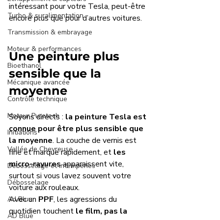
intéressant pour votre Tesla, peut-être 
Turbo & suralimentation
encore plus que pour d’autres voitures.
Transmission & embrayage
Moteur & performances
Une peinture plus 
Bioethanol
sensible que la 
Mécanique avancée
moyenne
Contrôle technique
Moteur Puretech
Soyons directs : 
la peinture Tesla est 
connue pour être plus sensible que 
Initiations
la moyenne
. La couche de vernis est 
Vallée de Chevreuse
fine et marque rapidement, et 
les 
micro-rayures 
apparaissent vite, 
Débosselage et intempéries
surtout si vous lavez souvent votre 
Débosselage
voiture aux rouleaux. 
Avec un 
PPF
, les agressions du 
Ad Blue
quotidien touchent 
le film, pas la 
AD Blue