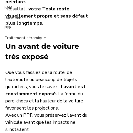
peinture.
FAP
 Résultat : 
votre Tesla reste 
visuellement propre et sans défaut 
puretech
plus longtemps.
PPF
Traitement céramique
Un avant de voiture 
très exposé
Que vous fassiez de la route, de 
l’autoroute ou beaucoup de trajets 
quotidiens, vous le savez : 
l’avant est 
constamment exposé. 
La
 forme du 
pare-chocs et la hauteur de la voiture 
favorisent les projections.
Avec un PPF, vous préservez l’avant
du 
véhicule avant que les impacts ne 
s’installent.