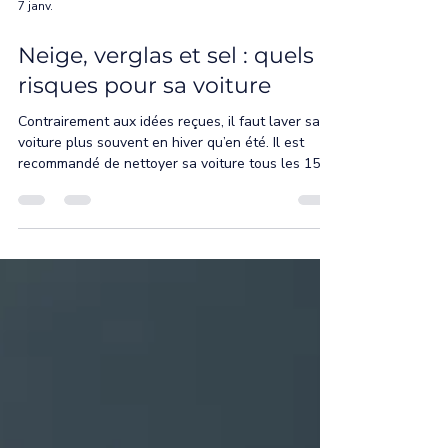
7 janv.
Neige, verglas et sel : quels
risques pour sa voiture
Contrairement aux idées reçues, il faut laver sa
voiture plus souvent en hiver qu’en été. Il est
recommandé de nettoyer sa voiture tous les 15 à
20 jours. Après un épisode neigeux et avoir roulé
sur des routes salées, il est d'autant plus
important de laver son véhicule, afin d'éliminer le
sel le plus rapidement possible. Attention, même