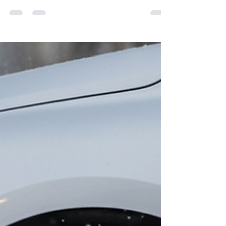
Neige et sel : pourquoi laver
son châssis en hiver ?
En réalité, peu d’automobilistes pensent à
nettoyer leur châssis. Et c’est compréhensible :
cette partie du véhicule est invisible, difficile
d’accès et rarement évoquée dans l’entretien
courant. Une question revient souvent : où laver
le châssis de sa voiture ? Résultat, le dessous du
véhicule est fréquemment laissé de côté, alors
même qu’il est le plus exposé à la neige, au sel et
à l’humidité hivernale. Pourtant, négliger le lavage
du châssis, c’est laisser le sel s’accumu