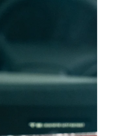
PPF : la solution simple pour
éviter le jaunissement
Changer un phare peut coûter cher, surtout sur
les modèles récents. En comparaison, protéger
avec du PPF est moins couteux, et retarde
largement le moment du remplacement. C’est un
choix malin si vous voulez garder des phares
clairs longtemps sans exploser le budget.