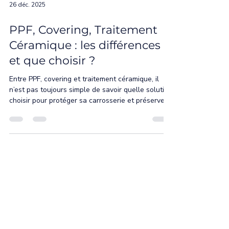
26 déc. 2025
PPF, Covering, Traitement
Céramique : les différences
et que choisir ?
Entre PPF, covering et traitement céramique, il
n’est pas toujours simple de savoir quelle solution
choisir pour protéger sa carrosserie et préserver
sa peinture. Ces trois techniques ont des objectifs
différents, même si elles sont souvent
confondues. Voici un comparatif clair pour vous
aider à trouver la solution la plus adaptée à votre
véhicule et à votre usage !