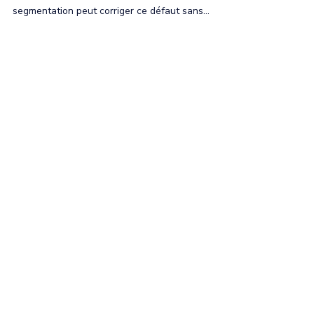
quelles solutions ?
Votre moteur 1.2 PureTech consomme de l’huile ?
Découvrez comment un traitement de
segmentation peut corriger ce défaut sans
changer le moteur.
S'inscrire au blog
Abonnez-vous pour recevoir des
mises à jour par e-mail et accéder
aux postes exclusifs.