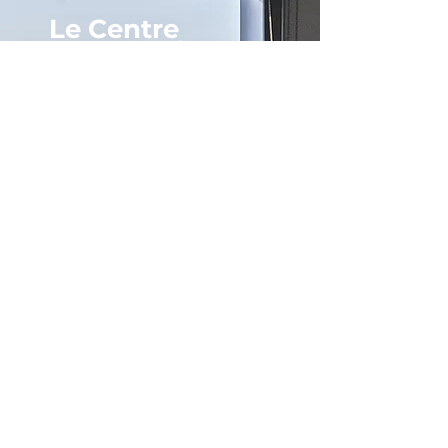
Le Centre
Automobile
ValueMyCar
vous propose
la
location de boxes
équipés
pour l'entretien
esthétique et mécanique
de votre auto ou votre
moto.
Vous pouvez également
nous confier votre véhicule
pour tous types de