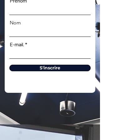
aux postes exclusifs.
Prénom
Nom
E-mail
S'inscrire