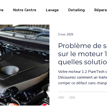
me
Notre Centre
Lavage
Detailing
Répara
entation en carbura
Échappement & capteurs
Turbo
2 nov. 2025
Problème de 
Moteur & performances
Bioethanol
Mécanique a
sur le moteur 1
quelles soluti
r Puretech
Initiations
Vallée de Chevreuse
Dé
Votre moteur 1.2 PureTech c
Découvrez comment un trait
corriger ce défaut sans chang
AD Blue
FAP
puretech
PPF
Traitement 