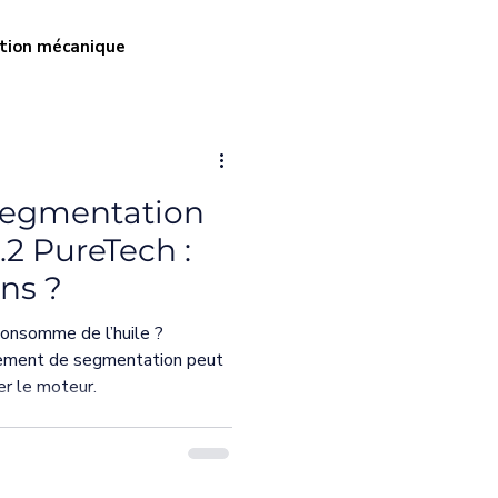
tion mécanique
 & suralimentation
segmentation
vancée
.2 PureTech :
ons ?
bosselage et intempéries
onsomme de l’huile ?
ement de segmentation peut
er le moteur.
céramique