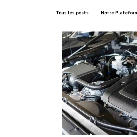
Tous les posts
Notre Platefor
Freinage
Injection & alim
Transmission & embrayage
Contrôle technique
Moteu
Débosselage
Ad Blue