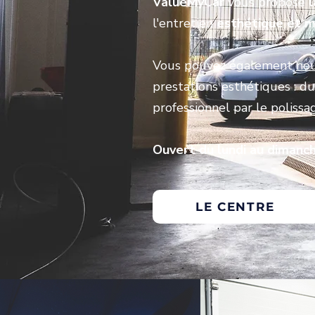
ValueMyCar
vous propose
l
l'entretien
esthétique et m
Vous pouvez également
nou
prestations esthétiques : d
professionnel par le polissa
Ouvert du lundi au dimanch
LE CENTRE