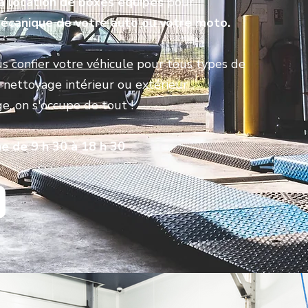
a
location de boxes équipés
pour
écanique de votre auto ou votre moto.
s confier votre véhicule
pour tous types de
u nettoyage intérieur ou extérieur
ge, on s'occupe de tout !
e de 9 h 30 à 18 h 30