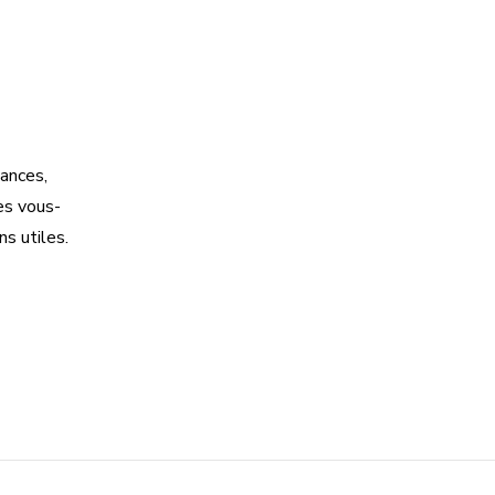
dances,
es vous-
s utiles.