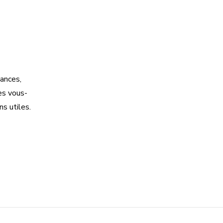
dances,
es vous-
s utiles.