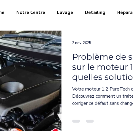
me
Notre Centre
Lavage
Detailing
Répara
entation en carbura
Échappement & capteurs
Turbo
2 nov. 2025
Problème de 
Moteur & performances
Bioethanol
Mécanique a
sur le moteur 1
quelles soluti
r Puretech
Initiations
Vallée de Chevreuse
Dé
Votre moteur 1.2 PureTech c
Découvrez comment un trait
corriger ce défaut sans chang
AD Blue
FAP
puretech
PPF
Traitement 