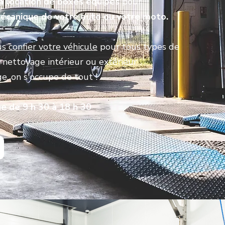
a
location de boxes équipés
pour
écanique de votre auto ou votre moto.
s confier votre véhicule
pour tous types de
u nettoyage intérieur ou extérieur
ge, on s'occupe de tout !
e de 9 h 30 à 18 h 30