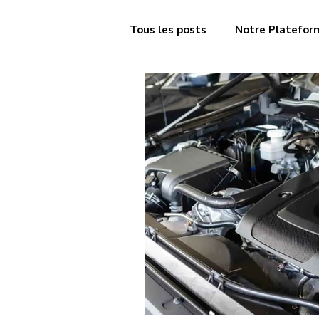
Tous les posts
Notre Platefor
Freinage
Injection & alim
Transmission & embrayage
Contrôle technique
Moteu
Débosselage
Ad Blue