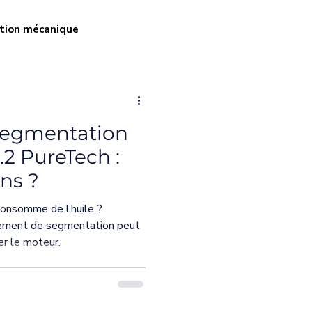
tion mécanique
 & suralimentation
segmentation
vancée
.2 PureTech :
ons ?
bosselage et intempéries
onsomme de l’huile ?
ement de segmentation peut
er le moteur.
céramique