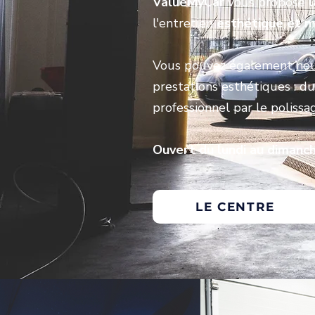
ValueMyCar
vous propose
l
l'entretien
esthétique et m
Vous pouvez également
nou
prestations esthétiques : d
professionnel par le polissa
Ouvert du lundi au dimanch
LE CENTRE