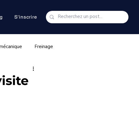
g
S'inscrire
 mécanique
Freinage
Transmission & embrayage
isite
oteur Puretech
d Blue
AD Blue
FAP