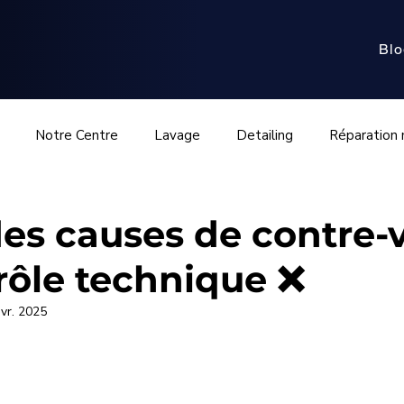
Blo
Notre Centre
Lavage
Detailing
Réparation
ra
Échappement & capteurs
Turbo & suralimentation
des causes de contre-v
rôle technique ❌
ethanol
Mécanique avancée
Contrôle technique
M
vr. 2025
euse
Débosselage et intempéries
Débosselage
A