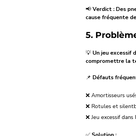
📢 
Verdict :
Des pne
cause fréquente de 
5. Problème
💡 
Un jeu excessif 
compromettre la t
📌 
Défauts fréquent
❌ Amortisseurs usé
❌ Rotules et silen
❌ Jeu excessif dans 
✅ 
Solution :