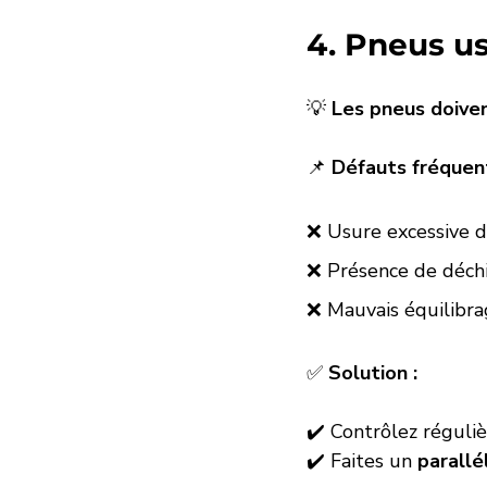
4. Pneus u
💡 
Les pneus doive
📌 
Défauts fréquent
❌ Usure excessive d
❌ Présence de déchi
❌ Mauvais équilibra
✅ 
Solution :
✔️ Contrôlez réguliè
✔️ Faites un 
parallé