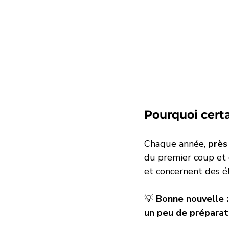
puretech
PPF
Traitem
Pourquoi cert
Chaque année, 
près
du premier coup et 
et concernent des é
💡 
Bonne nouvelle :
un peu de préparati