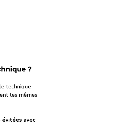
chnique ?
le technique 
vent les mêmes 
 évitées avec 