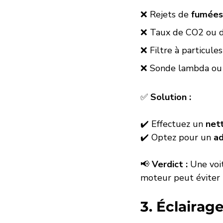
❌ Rejets de 
fumées 
❌ Taux de CO2 ou d
❌ Filtre à particule
❌ Sonde lambda ou 
✅ 
Solution :
✔️ Effectuez un 
nett
✔️ Optez pour un 
ad
📢 
Verdict :
 Une voi
moteur peut éviter u
3. Éclairag