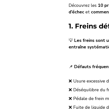
Découvrez les 
10 pr
d’échec
 et 
comment 
1. Freins d
💡 
Les freins sont 
entraîne systémati
📌 
Défauts fréquent
❌ Usure excessive d
❌ Déséquilibre du f
❌ Pédale de frein 
❌ Fuite de liquide d