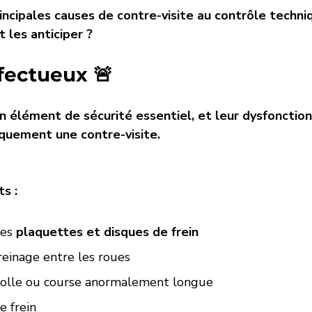
incipales causes de contre-visite au contrôle techniq
les anticiper ?
éfectueux 🚨
un élément de sécurité essentiel, et leur dysfoncti
quement une contre-visite.
s :
es 
plaquettes et disques de frein
reinage entre les roues
molle ou course anormalement longue
e frein