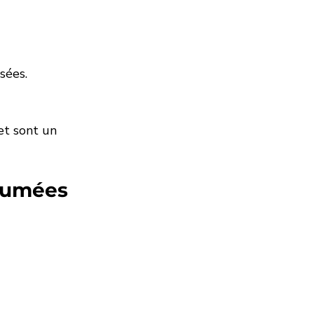
sées.
et sont un 
 fumées 