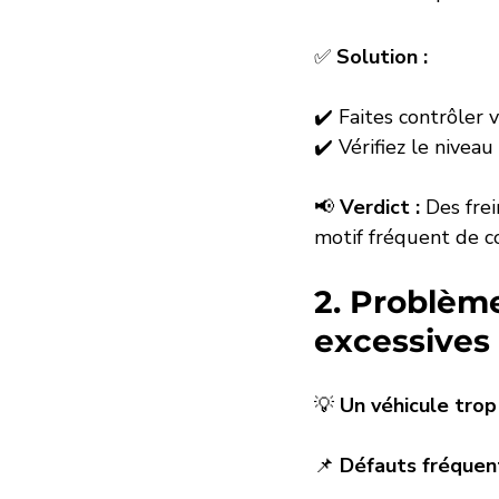
✅ 
Solution :
✔️ Faites contrôler 
✔️ Vérifiez le niveau
📢 
Verdict :
 Des fre
motif fréquent de co
2. Problème
excessives 
💡 
Un véhicule trop
📌 
Défauts fréquent