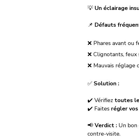
💡 
Un éclairage insu
📌 
Défauts fréquent
❌ Phares avant ou f
❌ Clignotants, feux
❌ Mauvais réglage d
✅ 
Solution :
✔️ Vérifiez 
toutes l
✔️ Faites 
régler vos
📢 
Verdict :
 Un bon 
contre-visite.