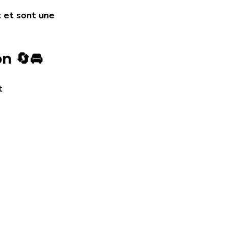
 et sont une 
n 🔄🚘
t 