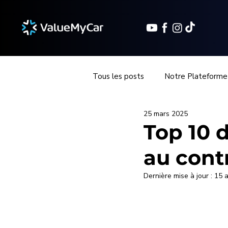
Tous les posts
Notre Plateforme
25 mars 2025
Injection & alimentation en carbu
Top 10 
au cont
Moteur & performances
Bio
Dernière mise à jour :
15 a
Initiations
Vallée de Chevr