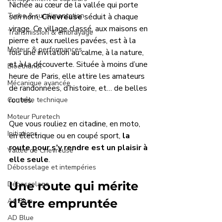
Nichée au cœur de la vallée qui porte 
Turbo & suralimentation
son nom, 
Chevreuse
 séduit à chaque 
virage. Ce village classé, aux maisons en 
Transmission & embrayage
pierre et aux ruelles pavées, est à la 
Moteur & performances
fois une invitation au calme, à la nature, 
et à la découverte. Située à moins d’une 
Bioethanol
heure de Paris, elle attire les amateurs 
Mécanique avancée
de randonnées, d’histoire, et… de belles 
routes.
Contrôle technique
Moteur Puretech
Que vous rouliez en citadine, en moto, 
Initiations
en électrique ou en coupé sport, 
la 
route pour s’y rendre est un plaisir à 
Vallée de Chevreuse
elle seule
.
Débosselage et intempéries
Une route qui mérite 
Débosselage
Ad Blue
d’être empruntée
AD Blue