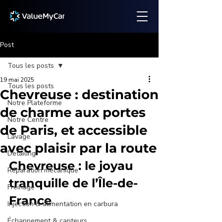
Post
Tous les posts
19 mai 2025
Tous les posts
Chevreuse : destination
Notre Plateforme
de charme aux portes
Notre Centre
de Paris, et accessible
Lavage
avec plaisir par la route
Detailing
Chevreuse : le joyau 
Réparation mécanique
tranquille de l’Île-de-
Freinage
France
Injection & alimentation en carbura
Échappement & capteurs