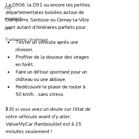
La D906, la D91 ou encore les petites 
FAP
départementales boisées autour de 
puretech
Dampierre, Senlisse ou Cernay-la-Ville 
sont autant d’itinéraires parfaits pour :
PPF
Traitement céramique
Tester un véhicule après une 
révision,
Profiter de la douceur des virages 
en forêt,
Faire un détour spontané pour un 
château ou une abbaye,
Redécouvrir le plaisir de rouler à 
50 km/h… sans stress.
🚦 
Et si vous avez un doute sur l’état de 
votre véhicule avant d’y aller, 
ValueMyCar Rambouillet est à 15 
minutes seulement !