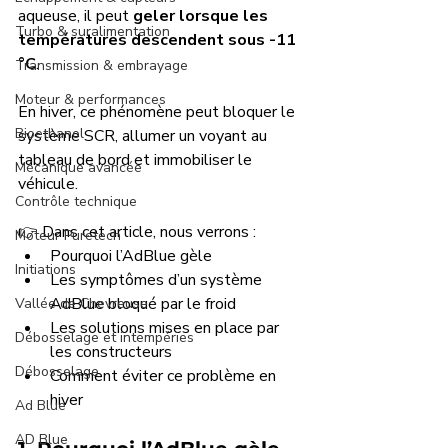
aqueuse, il peut 
geler lorsque les 
Turbo & suralimentation
températures descendent sous -11 
°C
.
Transmission & embrayage
Moteur & performances
En hiver, ce phénomène peut bloquer le 
Bioethanol
système SCR, allumer un voyant au 
tableau de bord et immobiliser le 
Mécanique avancée
véhicule.
Contrôle technique
👉 Dans cet article, nous verrons :
Moteur Puretech
Pourquoi l’AdBlue gèle
Initiations
Les symptômes d’un système 
AdBlue bloqué par le froid
Vallée de Chevreuse
Les solutions mises en place par 
Débosselage et intempéries
les constructeurs
Débosselage
Comment éviter ce problème en 
hiver
Ad Blue
AD Blue