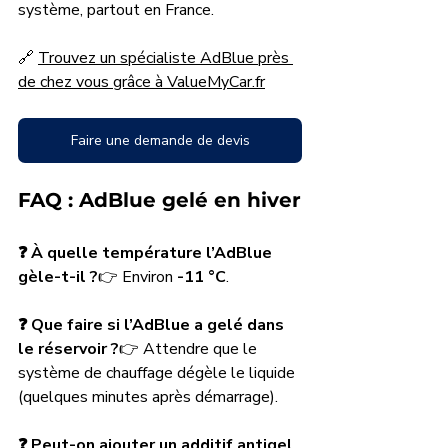
système, partout en France.
🔗 
Trouvez un spécialiste AdBlue près 
de chez vous grâce à 
ValueMyCar.fr
Faire une demande de devis
FAQ : AdBlue gelé en hiver
❓ À quelle température l’AdBlue 
gèle-t-il ?
👉 Environ 
-11 °C
.
❓ Que faire si l’AdBlue a gelé dans 
le réservoir ?
👉 Attendre que le 
système de chauffage dégèle le liquide 
(quelques minutes après démarrage).
❓ Peut-on ajouter un additif antigel 