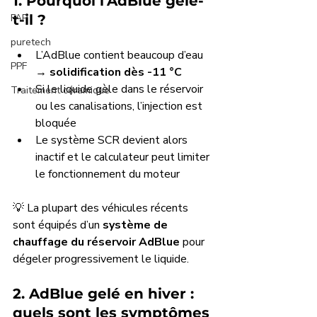
1. Pourquoi l’AdBlue gèle-
FAP
t-il ?
puretech
L’AdBlue contient beaucoup d’eau 
PPF
→ 
solidification dès -11 °C
Si le liquide gèle dans le réservoir 
Traitement céramique
ou les canalisations, l’injection est 
bloquée
Le système SCR devient alors 
inactif et le calculateur peut limiter 
le fonctionnement du moteur
💡 La plupart des véhicules récents 
sont équipés d’un 
système de 
chauffage du réservoir AdBlue
 pour 
dégeler progressivement le liquide.
2. AdBlue gelé en hiver : 
quels sont les symptômes 