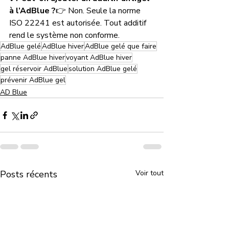
à l’AdBlue ?
👉 Non. Seule la norme 
ISO 22241 est autorisée. Tout additif 
rend le système non conforme.
AdBlue gelé
AdBlue hiver
AdBlue gelé que faire
panne AdBlue hiver
voyant AdBlue hiver
gel réservoir AdBlue
solution AdBlue gelé
prévenir AdBlue gel
AD Blue
Posts récents
Voir tout