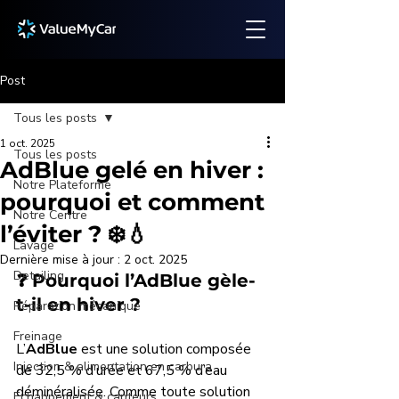
Post
Tous les posts
1 oct. 2025
Tous les posts
AdBlue gelé en hiver :
Notre Plateforme
pourquoi et comment
Notre Centre
l’éviter ? ❄️💧
Lavage
Dernière mise à jour :
2 oct. 2025
Detailing
❓ Pourquoi l’AdBlue gèle-
t-il en hiver ?
Réparation mécanique
Freinage
L’
AdBlue
 est une solution composée 
Injection & alimentation en carbura
de 32,5 % d’urée et 67,5 % d’eau 
déminéralisée. Comme toute solution 
Échappement & capteurs