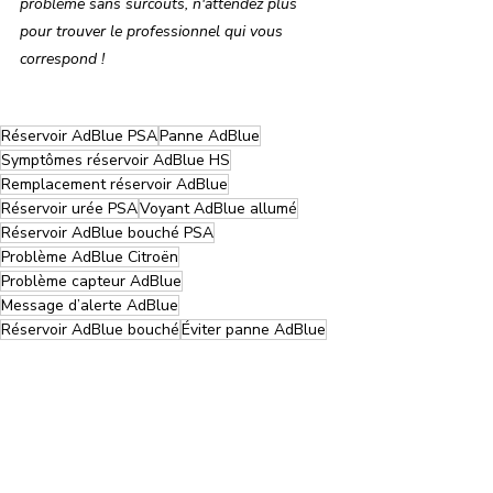
problème sans surcouts, n'attendez plus 
pour trouver le professionnel qui vous 
correspond ! 
Réservoir AdBlue PSA
Panne AdBlue
Symptômes réservoir AdBlue HS
Remplacement réservoir AdBlue
Réservoir urée PSA
Voyant AdBlue allumé
Réservoir AdBlue bouché PSA
Problème AdBlue Citroën
Problème capteur AdBlue
Message d’alerte AdBlue
Réservoir AdBlue bouché
Éviter panne AdBlue
Problème AdBlue Opel
Solution panne AdBlue
Véhicule ne démarre plus AdBlue
Réservoir AdBlue en panne
Panne injection AdBlue
AdBlue non détecté
AdBlue défaut moteur
Remplacement système SCR