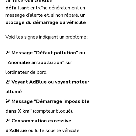
Un 
réservoir AdBlue 
défaillant
 entraîne généralement un 
message d’alerte et, si non réparé, 
un 
blocage du démarrage du véhicule
. 
Voici les signes indiquant un problème :
🚨 
Message "Défaut pollution" ou 
"Anomalie antipollution"
 sur 
l’ordinateur de bord.
🚨 
Voyant AdBlue ou voyant moteur 
allumé
.
🚨 
Message "Démarrage impossible 
dans X km"
 (compteur bloqué).
🚨 
Consommation excessive 
d’AdBlue
 ou fuite sous le véhicule.