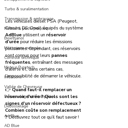
Turbo & suralimentation
Transmission & embrayage
Les véhicules diesel PSA (Peugeot, 
Citroën, DS, Opel) équipés du système 
Moteur & performances
AdBlue
 utilisent un 
réservoir 
Bioethanol
d’urée
 pour réduire les émissions 
Mécanique avancée
polluantes. Cependant, ces réservoirs 
sont connus pour leurs 
pannes 
Contrôle technique
fréquentes
, entraînant des messages 
Moteur Puretech
d’alerte et, dans certains cas, 
l’impossibilité de démarrer le véhicule.
Initiations
Vallée de Chevreuse
👉 
Quand faut-il remplacer un 
réservoir d'urée ? Quels sont les 
Débosselage et intempéries
signes d’un réservoir défectueux ? 
Débosselage
Combien coûte son remplacement 
Ad Blue
?
 Découvrez tout ce qu’il faut savoir !
AD Blue