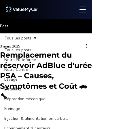
Post
Tous les posts
3 mars 2025
Tous les posts
Remplacement du
Notre Plateforme
réservoir AdBlue d'urée
Notre Centre
PSA – Causes,
Lavage
Symptômes et Coût 🚗
Detailing
🔧
Réparation mécanique
Freinage
Injection & alimentation en carbura
Échappement & capteurs