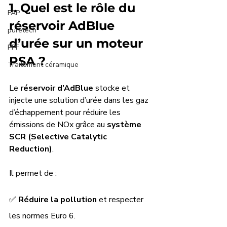
1. Quel est le rôle du 
FAP
réservoir AdBlue 
puretech
d’urée sur un moteur 
PPF
PSA ?
Traitement céramique
Le 
réservoir d’AdBlue
 stocke et 
injecte une solution d’urée dans les gaz 
d’échappement pour réduire les 
émissions de NOx grâce au 
système 
SCR (Selective Catalytic 
Reduction)
. 
Il permet de :
✅ 
Réduire la pollution
 et respecter 
les normes Euro 6.